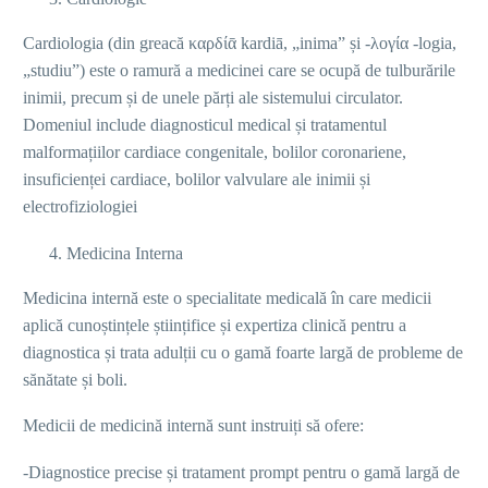
Cardiologia (din greacă καρδίᾱ kardiā, „inima” și -λογία -logia,
„studiu”) este o ramură a medicinei care se ocupă de tulburările
inimii, precum și de unele părți ale sistemului circulator.
Domeniul include diagnosticul medical și tratamentul
malformațiilor cardiace congenitale, bolilor coronariene,
insuficienței cardiace, bolilor valvulare ale inimii și
electrofiziologiei
Medicina Interna
Medicina internă este o specialitate medicală în care medicii
aplică cunoștințele științifice și expertiza clinică pentru a
diagnostica și trata adulții cu o gamă foarte largă de probleme de
sănătate și boli.
Medicii de medicină internă sunt instruiți să ofere:
-Diagnostice precise și tratament prompt pentru o gamă largă de