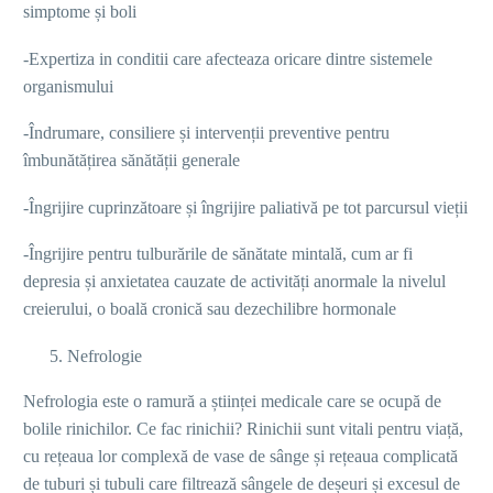
simptome și boli
-Expertiza in conditii care afecteaza oricare dintre sistemele
organismului
-Îndrumare, consiliere și intervenții preventive pentru
îmbunătățirea sănătății generale
-Îngrijire cuprinzătoare și îngrijire paliativă pe tot parcursul vieții
-Îngrijire pentru tulburările de sănătate mintală, cum ar fi
depresia și anxietatea cauzate de activități anormale la nivelul
creierului, o boală cronică sau dezechilibre hormonale
Nefrologie
Nefrologia este o ramură a științei medicale care se ocupă de
bolile rinichilor. Ce fac rinichii? Rinichii sunt vitali pentru viață,
cu rețeaua lor complexă de vase de sânge și rețeaua complicată
de tuburi și tubuli care filtrează sângele de deșeuri și excesul de