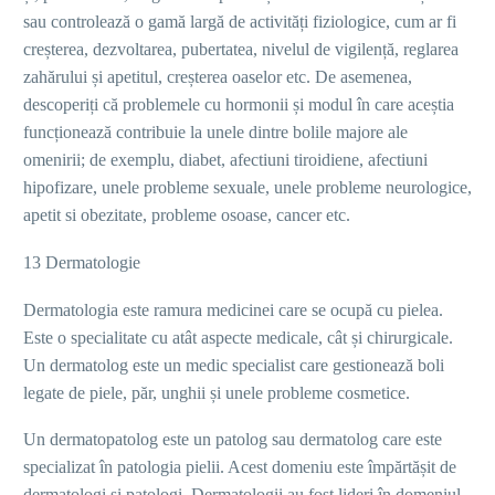
sau controlează o gamă largă de activități fiziologice, cum ar fi
creșterea, dezvoltarea, pubertatea, nivelul de vigilență, reglarea
zahărului și apetitul, creșterea oaselor etc. De asemenea,
descoperiți că problemele cu hormonii și modul în care aceștia
funcționează contribuie la unele dintre bolile majore ale
omenirii; de exemplu, diabet, afectiuni tiroidiene, afectiuni
hipofizare, unele probleme sexuale, unele probleme neurologice,
apetit si obezitate, probleme osoase, cancer etc.
13 Dermatologie
Dermatologia este ramura medicinei care se ocupă cu pielea.
Este o specialitate cu atât aspecte medicale, cât și chirurgicale.
Un dermatolog este un medic specialist care gestionează boli
legate de piele, păr, unghii și unele probleme cosmetice.
Un dermatopatolog este un patolog sau dermatolog care este
specializat în patologia pielii. Acest domeniu este împărtășit de
dermatologi și patologi. Dermatologii au fost lideri în domeniul