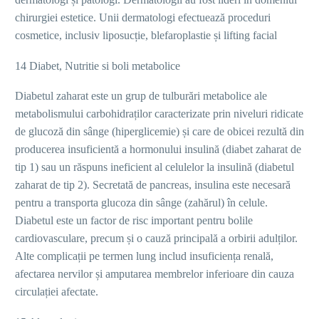
chirurgiei estetice. Unii dermatologi efectuează proceduri
cosmetice, inclusiv liposucție, blefaroplastie și lifting facial
14 Diabet, Nutritie si boli metabolice
Diabetul zaharat este un grup de tulburări metabolice ale
metabolismului carbohidraților caracterizate prin niveluri ridicate
de glucoză din sânge (hiperglicemie) și care de obicei rezultă din
producerea insuficientă a hormonului insulină (diabet zaharat de
tip 1) sau un răspuns ineficient al celulelor la insulină (diabetul
zaharat de tip 2). Secretată de pancreas, insulina este necesară
pentru a transporta glucoza din sânge (zahărul) în celule.
Diabetul este un factor de risc important pentru bolile
cardiovasculare, precum și o cauză principală a orbirii adulților.
Alte complicații pe termen lung includ insuficiența renală,
afectarea nervilor și amputarea membrelor inferioare din cauza
circulației afectate.