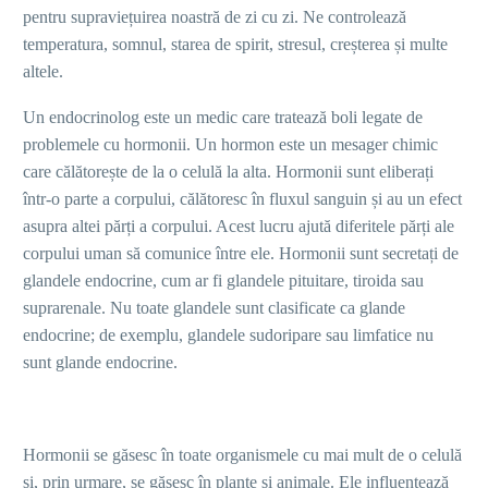
pentru supraviețuirea noastră de zi cu zi. Ne controlează
temperatura, somnul, starea de spirit, stresul, creșterea și multe
altele.
Un endocrinolog este un medic care tratează boli legate de
problemele cu hormonii. Un hormon este un mesager chimic
care călătorește de la o celulă la alta. Hormonii sunt eliberați
într-o parte a corpului, călătoresc în fluxul sanguin și au un efect
asupra altei părți a corpului. Acest lucru ajută diferitele părți ale
corpului uman să comunice între ele. Hormonii sunt secretați de
glandele endocrine, cum ar fi glandele pituitare, tiroida sau
suprarenale. Nu toate glandele sunt clasificate ca glande
endocrine; de exemplu, glandele sudoripare sau limfatice nu
sunt glande endocrine.
Hormonii se găsesc în toate organismele cu mai mult de o celulă
și, prin urmare, se găsesc în plante și animale. Ele influențează