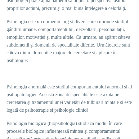
psihologiei poate ajuta oamenii să obțină o perspectivă asupra
propriilor acțiuni, precum și o mai bună înțelegere a celorlalți.
Psihologia este un domeniu larg și divers care cuprinde studiul
gândirii umane, comportamentului, dezvoltării, personalității,
emoțiilor, motivației și multe altele. Ca urmare, au apărut câteva
subdomenii și domenii de specialitate diferite. Următoarele sunt
câteva dintre domeniile majore de cercetare și aplicare în
psihologie:
Psihologia anormală este studiul comportamentului anormal și al
psihopatologiei. Această zonă de specialitate este axată pe
cercetarea și tratamentul unei varietăți de tulburări mintale și este
legată de psihoterapie și psihologie clinică.
Psihologia biologică (biopsihologia) studiază modul în care
procesele biologice influențează mintea și comportamentul.
Această zonă este strâns legată de neuroștiință și utilizează