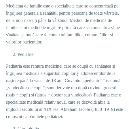
Medicina de familie este o specialitate care se concentrează pe
îngrijirea generală a sănătății pentru persoane de toate vârstele,
de la nou-născuți până la vârstnici. Medicii de medicină de
familie sunt medici de îngrijire primară care se concentrează pe
sănătate și bunăstare în contextul familiilor, comunităților și
valorilor pacienților.
Pediatrie
Pediatria este ramura medicinei care se ocupă cu sănătatea și
îngrijirea medicală a sugarilor, copiilor și adolescenților de la
naștere până la vârsta de 18 ani. Cuvântul „pediatrie” înseamnă
„vindecător de copii”; sunt derivate din două cuvinte grecești:
(pais = copil) și (iatros = doctor sau vindecător). Pediatria este o
specialitate medicală relativ nouă, care se dezvoltă abia la
mijlocul secolului al XIX-lea. Abraham Jacobi (1830–1919) este
cunoscut ca părintele pediatriei.
Cardiologie