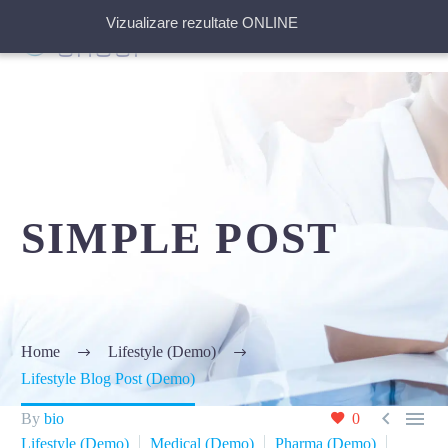
Vizualizare rezultate ONLINE
SIMPLE POST
Home
Lifestyle (Demo)
Lifestyle Blog Post (Demo)


By
bio
0
Lifestyle (Demo)
Medical (Demo)
Pharma (Demo)